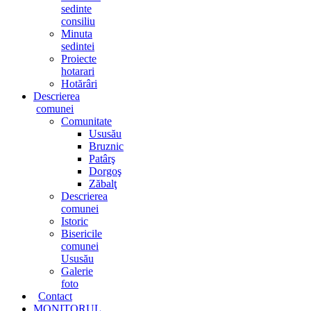
sedinte
consiliu
Minuta
sedintei
Proiecte
hotarari
Hotărâri
Descrierea
comunei
Comunitate
Ususău
Bruznic
Patârş
Dorgoş
Zăbalţ
Descrierea
comunei
Istoric
Bisericile
comunei
Ususău
Galerie
foto
Contact
MONITORUL