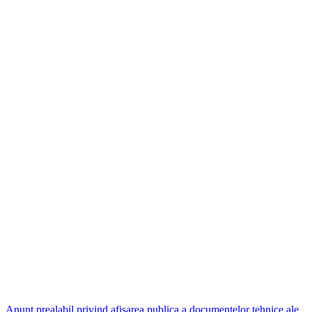
Anunt prealabil privind afisarea publica a documentelor tehnice ale