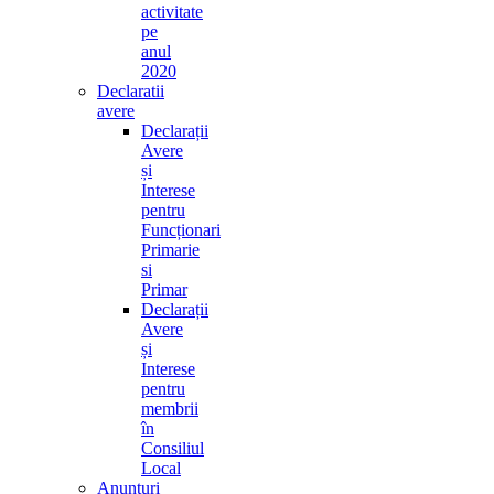
activitate
pe
anul
2020
Declaratii
avere
Declarații
Avere
și
Interese
pentru
Funcționari
Primarie
si
Primar
Declarații
Avere
și
Interese
pentru
membrii
în
Consiliul
Local
Anunturi