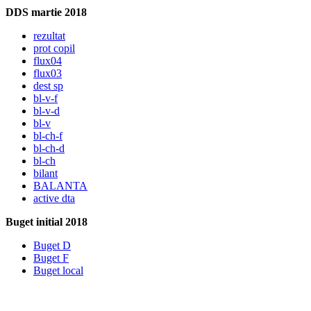
DDS martie 2018
rezultat
prot copil
flux04
flux03
dest sp
bl-v-f
bl-v-d
bl-v
bl-ch-f
bl-ch-d
bl-ch
bilant
BALANTA
active dta
Buget initial 2018
Buget D
Buget F
Buget local