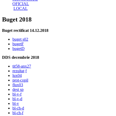
OFICIAL
LOCAL
Buget 2018
Buget rectificat 14.12.2018
buget s02
bugetF
bugetD
DDS decembrie 2018
tit58-anx27
rezultat
f
lux04
prot-copil
flux03
dest sp
bl-v-f
bl-v-d
bl-v
bl-ch-d
bl-ch-f