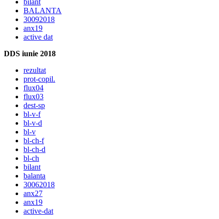
bilant
BALANTA
30092018
anx19
active dat
DDS iunie 2018
rezultat
prot-copil.
flux04
flux03
dest-sp
bl-v-f
bl-v-d
bl-v
bl-ch-f
bl-ch-d
bl-ch
bilant
balanta
30062018
anx27
anx19
active-dat