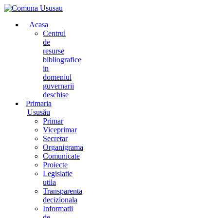
Acasa
Centrul
de
resurse
bibliografice
in
domeniul
guvernarii
deschise
Primaria
Ususău
Primar
Viceprimar
Secretar
Organigrama
Comunicate
Proiecte
Legislatie
utila
Transparenta
decizionala
Informatii
de