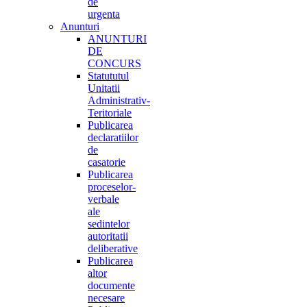
de
urgenta
Anunturi
ANUNTURI
DE
CONCURS
Statututul
Unitatii
Administrativ-
Teritoriale
Publicarea
declaratiilor
de
casatorie
Publicarea
proceselor-
verbale
ale
sedintelor
autoritatii
deliberative
Publicarea
altor
documente
necesare