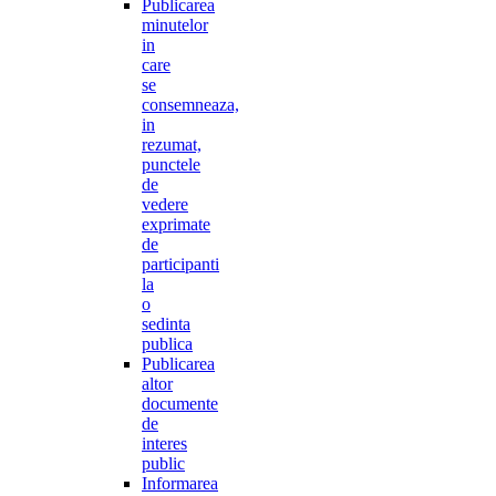
Publicarea
minutelor
in
care
se
consemneaza,
in
rezumat,
punctele
de
vedere
exprimate
de
participanti
la
o
sedinta
publica
Publicarea
altor
documente
de
interes
public
Informarea