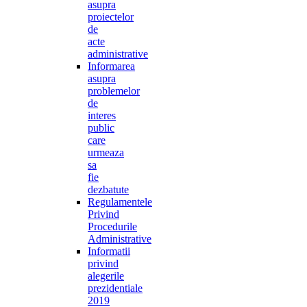
asupra
proiectelor
de
acte
administrative
Informarea
asupra
problemelor
de
interes
public
care
urmeaza
sa
fie
dezbatute
Regulamentele
Privind
Procedurile
Administrative
Informatii
privind
alegerile
prezidentiale
2019