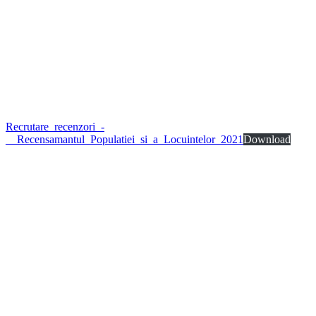
Recrutare_recenzori_-
__Recensamantul_Populatiei_si_a_Locuintelor_2021
Download