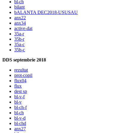
bl-ch
bilant
bALANTA DEC2018-USUSAU
anx22
anx34
active-dat
35a-r
35b-r
35a-c
35b-c
DDS septembrie 2018
rezultat
prot-copil
flux04
flux
dest sp
bl-v-f
bl-v
bl-ch-f
bl-ch
bl-v-d
bl-chd
anx27