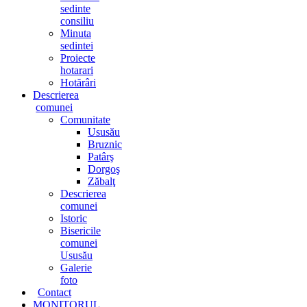
sedinte
consiliu
Minuta
sedintei
Proiecte
hotarari
Hotărâri
Descrierea
comunei
Comunitate
Ususău
Bruznic
Patârş
Dorgoş
Zăbalţ
Descrierea
comunei
Istoric
Bisericile
comunei
Ususău
Galerie
foto
Contact
MONITORUL