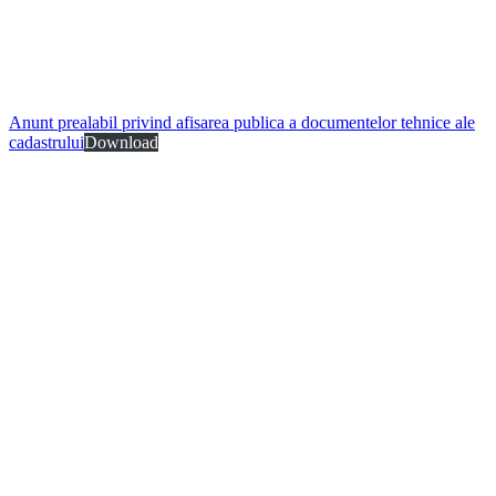
Anunt prealabil privind afisarea publica a documentelor tehnice ale
cadastrului
Download