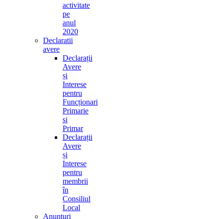
activitate
pe
anul
2020
Declaratii
avere
Declarații
Avere
și
Interese
pentru
Funcționari
Primarie
si
Primar
Declarații
Avere
și
Interese
pentru
membrii
în
Consiliul
Local
Anunturi