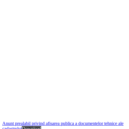
Anunt prealabil privind afisarea publica a documentelor tehnice ale
cadastrului
Download