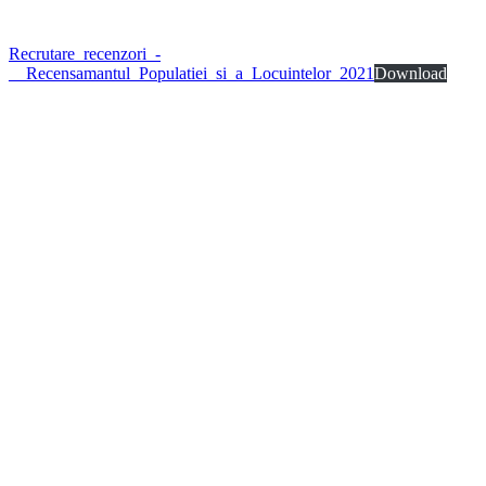
Recrutare_recenzori_-
__Recensamantul_Populatiei_si_a_Locuintelor_2021
Download