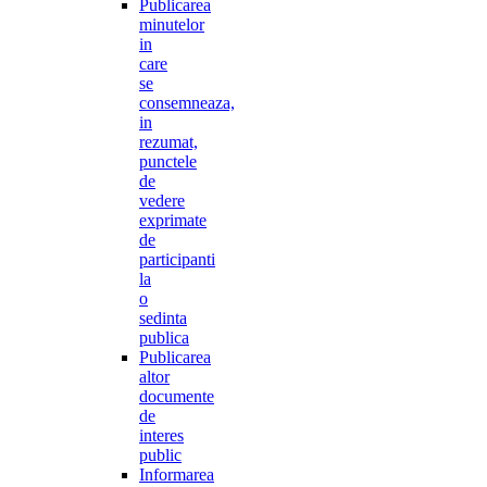
Publicarea
minutelor
in
care
se
consemneaza,
in
rezumat,
punctele
de
vedere
exprimate
de
participanti
la
o
sedinta
publica
Publicarea
altor
documente
de
interes
public
Informarea