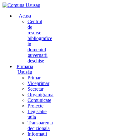
Acasa
Centrul
de
resurse
bibliografice
in
domeniul
guvernarii
deschise
Primaria
Ususău
Primar
Viceprimar
Secretar
Organigrama
Comunicate
Proiecte
Legislatie
utila
Transparenta
decizionala
Informatii
de