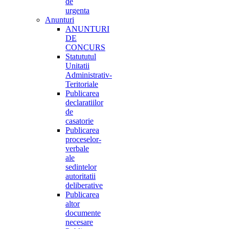
de
urgenta
Anunturi
ANUNTURI
DE
CONCURS
Statututul
Unitatii
Administrativ-
Teritoriale
Publicarea
declaratiilor
de
casatorie
Publicarea
proceselor-
verbale
ale
sedintelor
autoritatii
deliberative
Publicarea
altor
documente
necesare