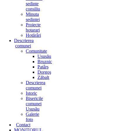
sedinte
consiliu
Minuta
sedintei
Proiecte
hotarari
Hotărâri
Descrierea
comunei
Comunitate
Ususău
Bruznic
Patârş
Dorgoş
Zăbalţ
Descrierea
comunei
Istoric
Bisericile
comunei
Ususău
Galerie
foto
Contact
MONITORUL