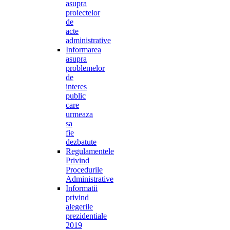
asupra
proiectelor
de
acte
administrative
Informarea
asupra
problemelor
de
interes
public
care
urmeaza
sa
fie
dezbatute
Regulamentele
Privind
Procedurile
Administrative
Informatii
privind
alegerile
prezidentiale
2019