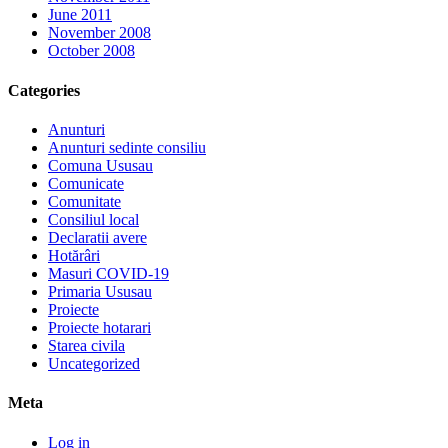
June 2011
November 2008
October 2008
Categories
Anunturi
Anunturi sedinte consiliu
Comuna Ususau
Comunicate
Comunitate
Consiliul local
Declaratii avere
Hotărâri
Masuri COVID-19
Primaria Ususau
Proiecte
Proiecte hotarari
Starea civila
Uncategorized
Meta
Log in