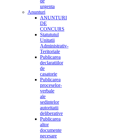
de
urgenta
Anunturi
ANUNTURI
DE
CONCURS
Statututul
Unitatii
Administrativ-
Teritoriale
Publicarea
declaratiilor
de
casatorie
Publicarea
proceselor-
verbale
ale
sedintelor
autoritatii
deliberative
Publicarea
altor
documente
necesare