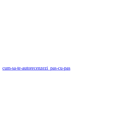
cum-sa-te-autorecenzezi_pas-cu-pas