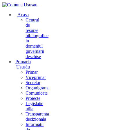
Acasa
Centrul
de
resurse
bibliografice
in
domeniul
guvernarii
deschise
Primaria
Ususău
Primar
Viceprimar
Secretar
Organigrama
Comunicate
Proiecte
Legislatie
utila
Transparenta
decizionala
Informatii
de