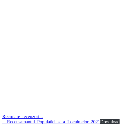
Recrutare_recenzori_-
__Recensamantul_Populatiei_si_a_Locuintelor_2021
Download