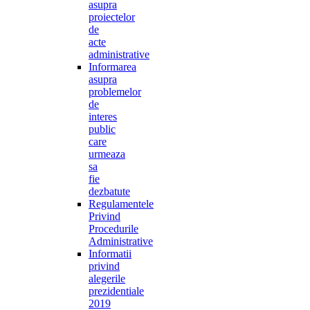
asupra
proiectelor
de
acte
administrative
Informarea
asupra
problemelor
de
interes
public
care
urmeaza
sa
fie
dezbatute
Regulamentele
Privind
Procedurile
Administrative
Informatii
privind
alegerile
prezidentiale
2019