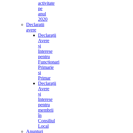
activitate
pe
anul
2020
Declaratii
avere
Declarații
Avere
și
Interese
pentru
Funcționari
Primarie
si
Primar
Declarații
Avere
și
Interese
pentru
membrii
în
Consiliul
Local
Anunturi