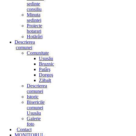
sedinte
consiliu
Minuta
sedintei
Proiecte
hotarari
Hotărâri
Descrierea
comunei
Comunitate
Ususău
Bruznic
Patârş
Dorgoş
Zăbalţ
Descrierea
comunei
Istoric
Bisericile
comunei
Ususău
Galerie
foto
Contact
MONITORUL