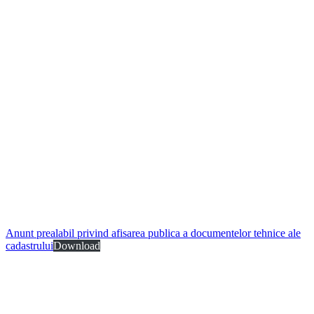
Anunt prealabil privind afisarea publica a documentelor tehnice ale
cadastrului
Download