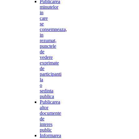
Publicarea
minutelor
in
care
se
consemneaza,
in
rezumat,
punctele
de
vedere
exprimate
de
participanti
la
o
sedinta
publica
Publicarea
altor
documente
de
interes
public
Informarea