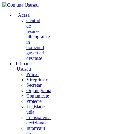
Acasa
Centrul
de
resurse
bibliografice
in
domeniul
guvernarii
deschise
Primaria
Ususău
Primar
Viceprimar
Secretar
Organigrama
Comunicate
Proiecte
Legislatie
utila
Transparenta
decizionala
Informatii
de