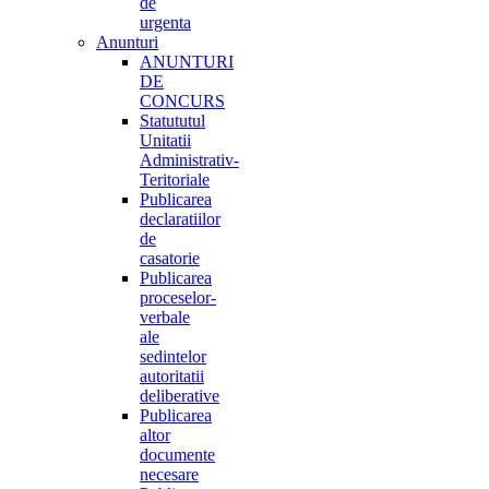
de
urgenta
Anunturi
ANUNTURI
DE
CONCURS
Statututul
Unitatii
Administrativ-
Teritoriale
Publicarea
declaratiilor
de
casatorie
Publicarea
proceselor-
verbale
ale
sedintelor
autoritatii
deliberative
Publicarea
altor
documente
necesare