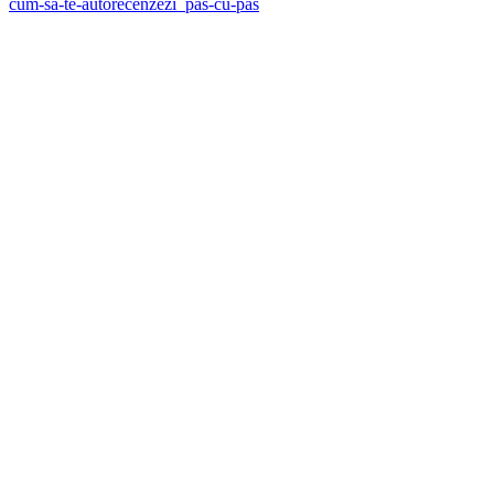
cum-sa-te-autorecenzezi_pas-cu-pas