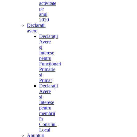
activitate
pe
anul
2020
Declaratii
avere
Declarații
Avere
și
Interese
pentru
Funcționari
Primarie
si
Primar
Declarații
Avere
și
Interese
pentru
membrii
în
Consiliul
Local
Anunturi