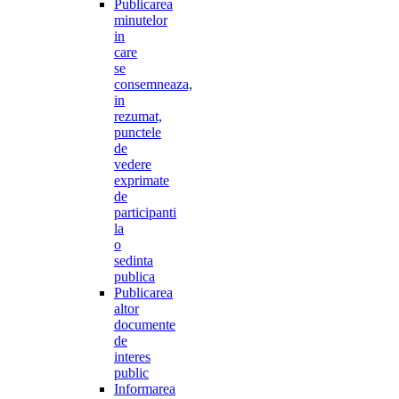
Publicarea
minutelor
in
care
se
consemneaza,
in
rezumat,
punctele
de
vedere
exprimate
de
participanti
la
o
sedinta
publica
Publicarea
altor
documente
de
interes
public
Informarea