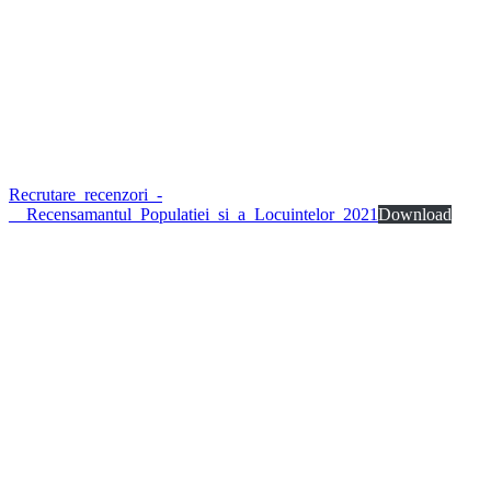
Recrutare_recenzori_-
__Recensamantul_Populatiei_si_a_Locuintelor_2021
Download