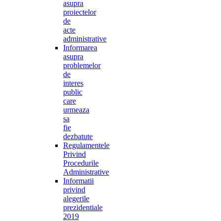
asupra
proiectelor
de
acte
administrative
Informarea
asupra
problemelor
de
interes
public
care
urmeaza
sa
fie
dezbatute
Regulamentele
Privind
Procedurile
Administrative
Informatii
privind
alegerile
prezidentiale
2019