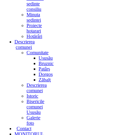
sedinte
consiliu
Minuta
sedintei
Proiecte
hotarari
Hotărâri
Descrierea
comunei
Comunitate
Ususău
Bruznic
Patârş
Dorgoş
Zăbalţ
Descrierea
comunei
Istoric
Bisericile
comunei
Ususău
Galerie
foto
Contact
MONITORUL