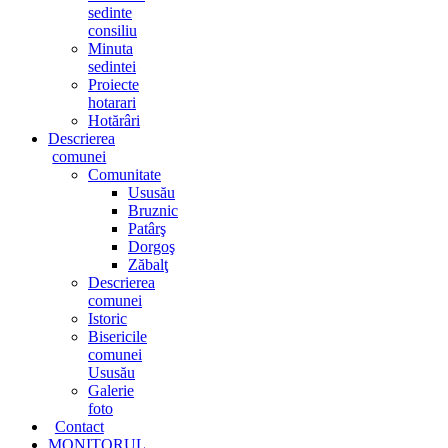
sedinte
consiliu
Minuta
sedintei
Proiecte
hotarari
Hotărâri
Descrierea
comunei
Comunitate
Ususău
Bruznic
Patârş
Dorgoş
Zăbalţ
Descrierea
comunei
Istoric
Bisericile
comunei
Ususău
Galerie
foto
Contact
MONITORUL