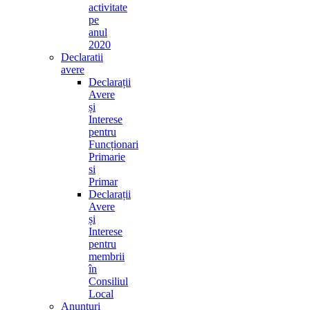
activitate
pe
anul
2020
Declaratii
avere
Declarații
Avere
și
Interese
pentru
Funcționari
Primarie
si
Primar
Declarații
Avere
și
Interese
pentru
membrii
în
Consiliul
Local
Anunturi