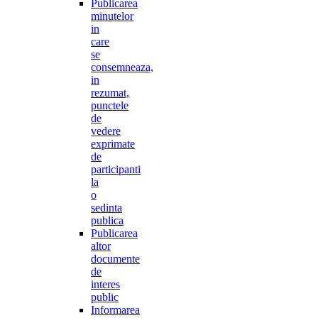
Publicarea
minutelor
in
care
se
consemneaza,
in
rezumat,
punctele
de
vedere
exprimate
de
participanti
la
o
sedinta
publica
Publicarea
altor
documente
de
interes
public
Informarea