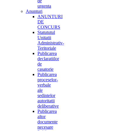
de
urgenta
Anunturi
ANUNTURI
DE
CONCURS
Statututul
Unitatii
Administrativ-
Teritoriale
Publicarea
declaratiilor
de
casatorie
Publicarea
proceselor-
verbale
ale
sedintelor
autoritatii
deliberative
Publicarea
altor
documente
necesare