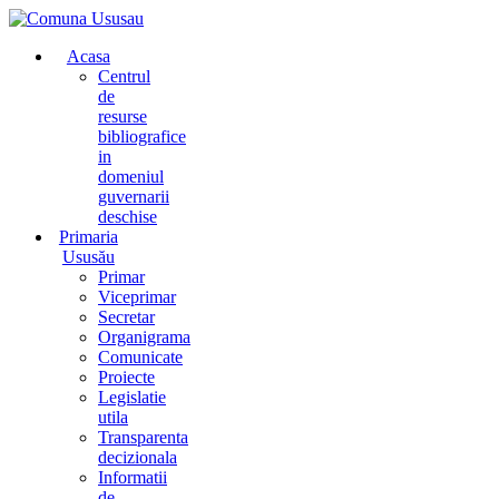
Acasa
Centrul
de
resurse
bibliografice
in
domeniul
guvernarii
deschise
Primaria
Ususău
Primar
Viceprimar
Secretar
Organigrama
Comunicate
Proiecte
Legislatie
utila
Transparenta
decizionala
Informatii
de