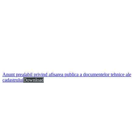
Anunt prealabil privind afisarea publica a documentelor tehnice ale
cadastrului
Download