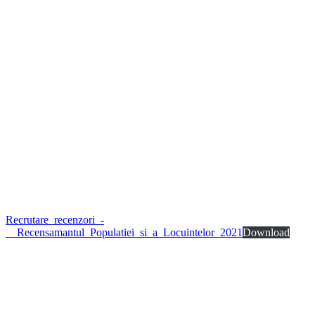
Recrutare_recenzori_-
__Recensamantul_Populatiei_si_a_Locuintelor_2021
Download