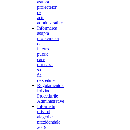
asupra
proiectelor
de
acte
administrative
Informarea
asupra
problemelor
de
interes
public
care
urmeaza
sa
fie
dezbatute
Regulamentele
Privind
Procedurile
Administrative
Informatii
privind
alegerile
prezidentiale
2019