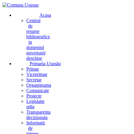
Acasa
Centrul
de
resurse
bibliografice
in
domeniul
guvernarii
deschise
Primaria Ususău
Primar
Viceprimar
Secretar
Organigrama
Comunicate
Proiecte
Legislatie
utila
Transparenta
decizionala
Informatii
de
interes