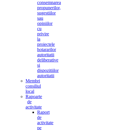
consemnarea
propunerilor,
sugestiilor
sau
opiniilor
cu
privire
la
proiectele
hotararilor
autoritatii
deliberative
si
dispozitiilor
autoritatii
Membri
consiliul
local
Rapoarte
de
activitate
Raport
de
activitate
pe