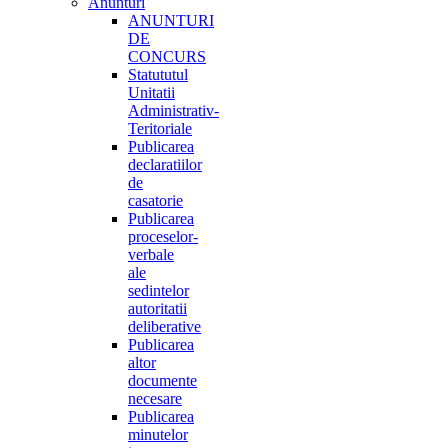
Anunturi
ANUNTURI
DE
CONCURS
Statututul
Unitatii
Administrativ-
Teritoriale
Publicarea
declaratiilor
de
casatorie
Publicarea
proceselor-
verbale
ale
sedintelor
autoritatii
deliberative
Publicarea
altor
documente
necesare
Publicarea
minutelor