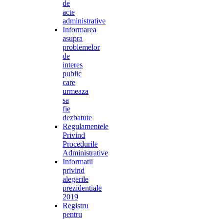
de
acte
administrative
Informarea
asupra
problemelor
de
interes
public
care
urmeaza
sa
fie
dezbatute
Regulamentele
Privind
Procedurile
Administrative
Informatii
privind
alegerile
prezidentiale
2019
Registru
pentru