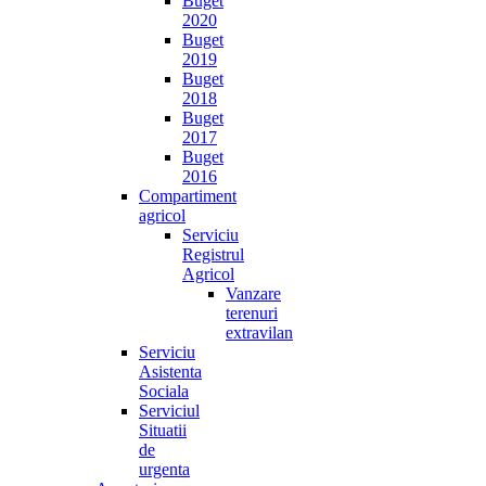
Buget
2020
Buget
2019
Buget
2018
Buget
2017
Buget
2016
Compartiment
agricol
Serviciu
Registrul
Agricol
Vanzare
terenuri
extravilan
Serviciu
Asistenta
Sociala
Serviciul
Situatii
de
urgenta