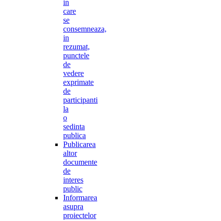
in
care
se
consemneaza,
in
rezumat,
punctele
de
vedere
exprimate
de
participanti
la
o
sedinta
publica
Publicarea
altor
documente
de
interes
public
Informarea
asupra
proiectelor