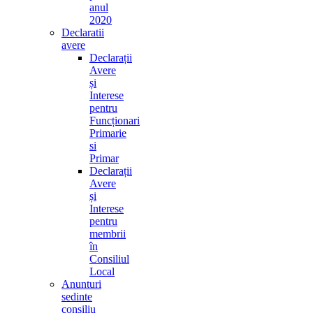
anul
2020
Declaratii
avere
Declarații
Avere
și
Interese
pentru
Funcționari
Primarie
si
Primar
Declarații
Avere
și
Interese
pentru
membrii
în
Consiliul
Local
Anunturi
sedinte
consiliu