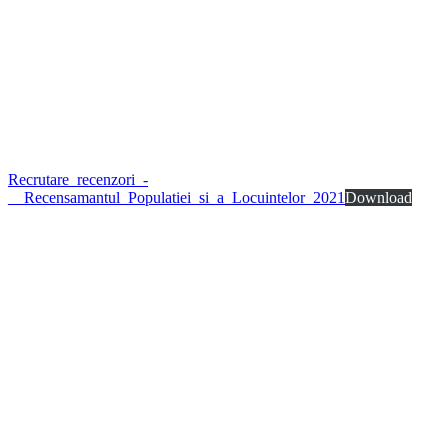
Recrutare_recenzori_-
__Recensamantul_Populatiei_si_a_Locuintelor_2021
Download