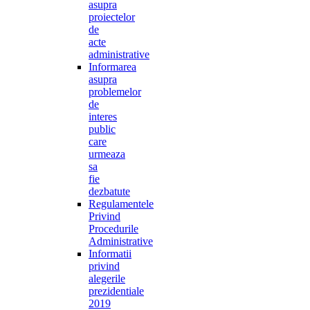
asupra
proiectelor
de
acte
administrative
Informarea
asupra
problemelor
de
interes
public
care
urmeaza
sa
fie
dezbatute
Regulamentele
Privind
Procedurile
Administrative
Informatii
privind
alegerile
prezidentiale
2019