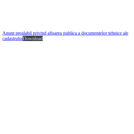
Anunt prealabil privind afisarea publica a documentelor tehnice ale
cadastrului
Download