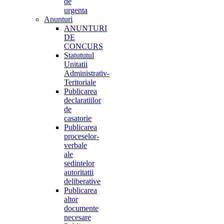
de
urgenta
Anunturi
ANUNTURI
DE
CONCURS
Statututul
Unitatii
Administrativ-
Teritoriale
Publicarea
declaratiilor
de
casatorie
Publicarea
proceselor-
verbale
ale
sedintelor
autoritatii
deliberative
Publicarea
altor
documente
necesare