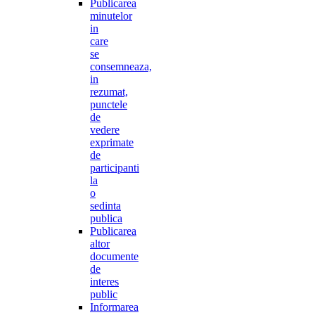
Publicarea
minutelor
in
care
se
consemneaza,
in
rezumat,
punctele
de
vedere
exprimate
de
participanti
la
o
sedinta
publica
Publicarea
altor
documente
de
interes
public
Informarea