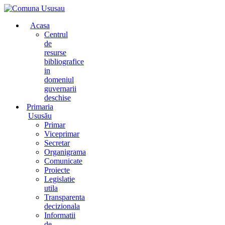
Acasa
Centrul
de
resurse
bibliografice
in
domeniul
guvernarii
deschise
Primaria
Ususău
Primar
Viceprimar
Secretar
Organigrama
Comunicate
Proiecte
Legislatie
utila
Transparenta
decizionala
Informatii
de