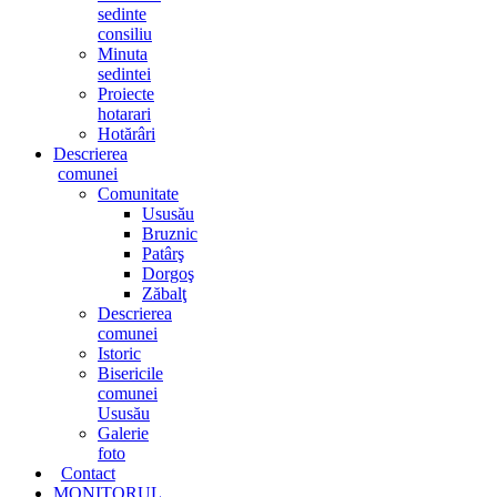
sedinte
consiliu
Minuta
sedintei
Proiecte
hotarari
Hotărâri
Descrierea
comunei
Comunitate
Ususău
Bruznic
Patârş
Dorgoş
Zăbalţ
Descrierea
comunei
Istoric
Bisericile
comunei
Ususău
Galerie
foto
Contact
MONITORUL