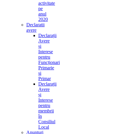
activitate
pe
anul
2020
Declaratii
avere
Declarații
Avere
și
Interese
pentru
Funcționari
Primarie
si
Primar
Declarații
Avere
și
Interese
pentru
membrii
în
Consiliul
Local
Anunturi